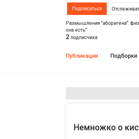
Подписаться
Отслежива
Размышления "аборигена": физи
она есть"
2
подписчика
Публикации
Подборки
Немножко о кис