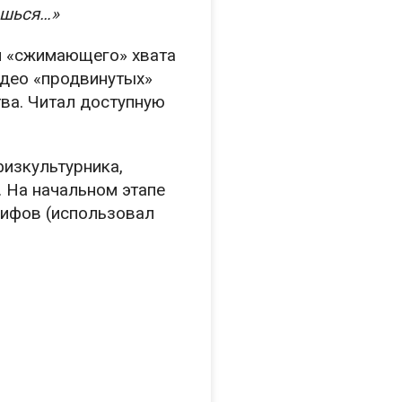
ешься…»
м «сжимающего» хвата
идео «продвинутых»
ва. Читал доступную
физкультурника,
. На начальном этапе
рифов (использовал