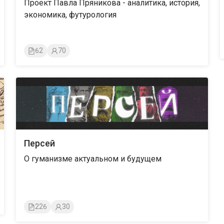
Проект Павла Пряникова - аналитика, история,
экономика, футурология
62
70
Персей
О гуманизме актуальном и будущем
226
30