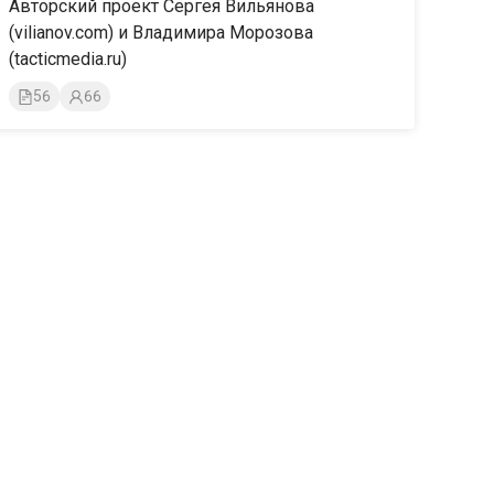
Авторский проект Сергея Вильянова
(vilianov.com) и Владимира Морозова
(tacticmedia.ru)
56
66