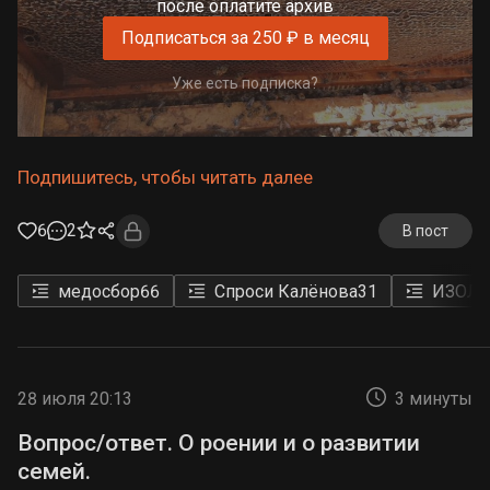
после оплатите архив
Подписаться за 250 ₽ в месяц
Уже есть подписка?
Подпишитесь, чтобы читать далее
6
2
В пост
медосбор
66
Спроси Калёнова
31
ИЗОЛИ
28 июля 20:13
3 минуты
Вопрос/ответ. О роении и о развитии
семей.