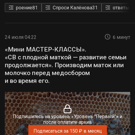
роение
81
Спроси Калёнова
31
ответы н
24 июля 04:22
6 минут
«Мини МАСТЕР-КЛАССЫ».
«СВ с плодной маткой — развитие семьи
продолжается». Производим маток или
молочко перед медосбором
и во время его.
Подпишитесь на уровень «Уровень "Первый"» и
после оплатите архив
Подписаться за 150 ₽ в месяц