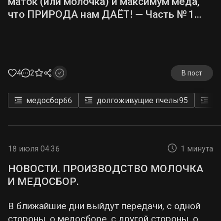
маток (или молочка) и максимум меда,
что ПРИРОДА нам ДАЁТ! — Часть № 1…
4
2
В пост
медосбор
66
долгоживущие пчелы
95
п
18 июля 04:36
1 минута
НОВОСТИ. ПРОИЗВОДСТВО МОЛОЧКА
И МЕДОСБОР.
В ближайшие дни выйдут передачи, с одной
стороны, о медосборе, с другой стороны, о