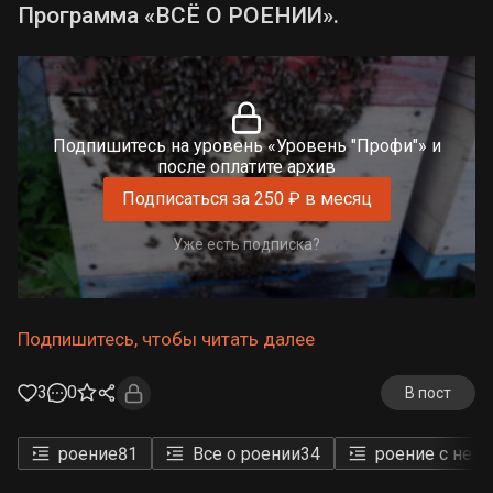
Программа «ВСЁ О РОЕНИИ».
Подпишитесь на уровень «Уровень "Профи"» и
после оплатите архив
Подписаться за 250 ₽ в месяц
Уже есть подписка?
Подпишитесь, чтобы читать далее
3
0
В пост
роение
81
Все о роении
34
роение с неп