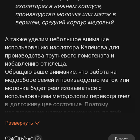
изоляторах в нижнем корпусе,
производство молочка или маток в
верхнем, средний корпус медовый.
А также уделим небольшое внимание
использованию изолятора Калёнова для
производства трутневого гомогената и
избавлению от клеща.
Обращаю ваше внимание, что работа на
медосборе семей и производство маток или
молочка будет реализовываться с
использованием методологии перевода пчел
в долгоживущее состояние. Поэтому
изолирование маток возможно на долгий
срок, в нашем случае на 30-40 суток. Цель —
Развернуть
это получение наибольшего количества мёда!
4
0
В пост