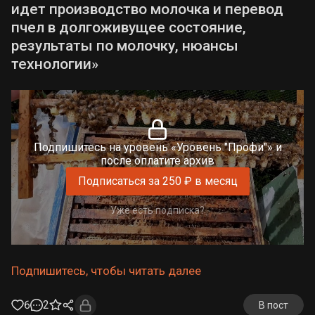
идет производство молочка и перевод
пчел в долгоживущее состояние,
результаты по молочку, нюансы
технологии»
Подпишитесь на уровень «Уровень "Профи"» и
после оплатите архив
Подписаться за 250 ₽ в месяц
Уже есть подписка?
Подпишитесь, чтобы читать далее
6
2
В пост