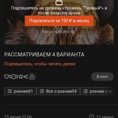
Подпишитесь на уровень «Уровень "Первый"» и
после оплатите архив
Подписаться за 150 ₽ в месяц
Уже есть подписка?
РАССМАТРИВАЕМ 4 ВАРИАНТА
Подпишитесь, чтобы читать далее
2
2
В пост
роение
81
Все о роении
34
роение с неп
25 июня 12:06
11 минут