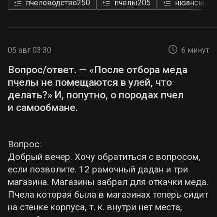
пчеловодство
250
пчёлы
205
нюансы те
05 авг 03:30
6 минут
Вопрос/ответ. — «После отбора меда
пчелы не помещаются в улей, что
делать?» И, попутно, о породах пчел
и самообмане.
Вопрос:
Добрый вечер. Хочу обратиться с вопросом,
если позволите. 12 рамочный дадан и три
магазина. Магазины забрал для откачки меда.
Пчела которая была в магазинах теперь сидит
на стенке корпуса, т. к. внутри нет места,