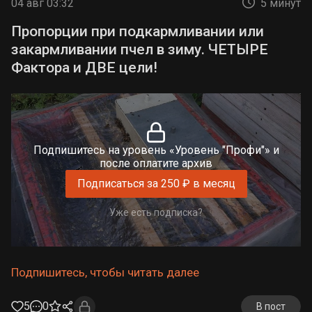
04 авг 03:32
5 минут
Наконец, что говорят или пишут ученые,
которым по определению надо верить?
Пропорции при подкармливании или
закармливании пчел в зиму. ЧЕТЫРЕ
Фактора и ДВЕ цели!
Подпишитесь на уровень «Уровень "Профи"» и
после оплатите архив
Подписаться за 250 ₽ в месяц
Уже есть подписка?
Подпишитесь, чтобы читать далее
5
0
В пост