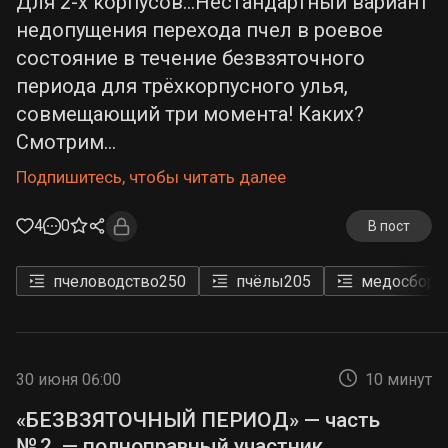
Для 2-х корпусов...Нестандартный вариант
недопущения перехода пчел в роевое
состояние в течение безвзяточного
периода для трёхкорпусного улья,
совмещающий три момента! Каких?
Смотрим...
Подпишитесь, чтобы читать далее
4
0
В пост
пчеловодство
250
пчёлы
205
медосбор
6
30 июня 06:00
10 минут
«БЕЗВЗЯТОЧНЫЙ ПЕРИОД» — часть
№ 2, — полноправный участник