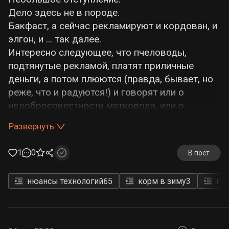
Дело здесь не в породе.
Бакфаст, а сейчас рекламируют и кордован, и
элгон, и … так далее.
Интересно следующее, что пчеловоды,
подтянутые рекламой, платят приличные
деньги, а потом плюются (правда, бывает, но
реже, что и радуются!) и говорят или о
недобросовестности матковода, или о
некачественном ИО, или о потраве пчел, т. е.
Развернуть
винят всех, кроме себя… не упоминают о
своей необразованности и глупости. УЖ
1
0
В пост
ИЗВИНИТЕ!
ПРОСТО ЗАДАЙТЕ СЕБЕ ВОПРОС — «МОЖНО
нюансы технологий
65
корм в зиму
3
по
ЛИ ВЫВЕСТИ НОВУЮ ПОРОДУ ПЧЕЛ ЗА 10-
50 ЛЕТ?»
Сколько живут пчелы на Земле?
Как происходит естественный отбор?