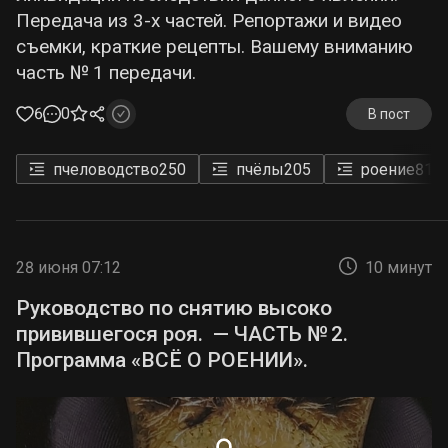
Передача из 3-х частей. Репортажи и видео
съемки, краткие рецепты. Вашему вниманию
часть № 1 передачи.
6
0
В пост
пчеловодство
250
пчёлы
205
роение
81
28 июня 07:12
10 минут
Руководство по снятию высоко
привившегося роя. — ЧАСТЬ № 2.
Программа «ВСЁ О РОЕНИИ».