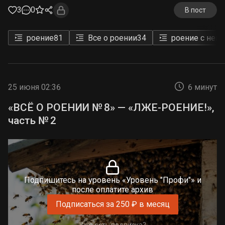
3
0
В пост
роение
81
Все о роении
34
роение с неп
25 июня 02:36
6 минут
«ВСЁ О РОЕНИИ № 8» — «ЛЖЕ-РОЕНИЕ!»,
часть № 2
Подпишитесь на уровень «Уровень "Профи"» и
после оплатите архив
Подписаться за 250 ₽ в месяц
Уже есть подписка?