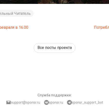
ельный Читатель
февраля в 16.00
Потребл
Все посты проекта
Служба поддержки
:
support@sponsr.ru
sponsr.ru
sponsr_support_bot