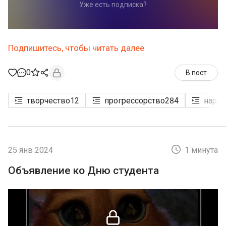
Уже есть подписка?
Подпишитесь, чтобы читать далее
0
В пост
творчество
12
прогрессорство
284
нарра
25 янв 2024
1 минута
Объявление ко Дню студента