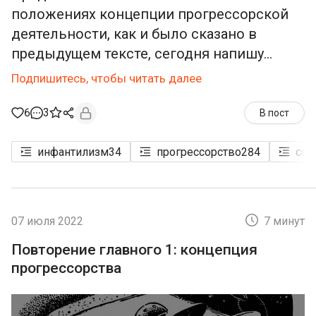
положениях концепции прогрессорской
деятельности, как и было сказано в
предыдущем тексте, сегодня напишу...
Подпишитесь, чтобы читать далее
6
3
В пост
инфантилизм
34
прогрессорство
284
соз
07 июля 2022
7 минут
Повторение главного 1: концепция
прогрессорства