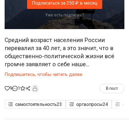
Подписаться за 250 ₽ в месяц
Уже есть подписка?
Средний возраст населения России
перевалил за 40 лет, а это значит, что в
общественно-политической жизни всё
громче заявляет о себе наше...
Подпишитесь, чтобы читать далее
9
1
В пост
самостоятельность
23
оргвопросы
24
кл