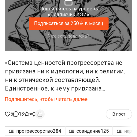
Подпишитесь на уровень
«Подписчик КЭИ»
Подписаться за 250 ₽ в месяц
Уже есть подписка?
«Система ценностей прогрессорства не
привязана ни к идеологии, ни к религии,
ни к этнической составляющей.
Единственное, к чему привязана...
Подпишитесь, чтобы читать далее
5
13
В пост
прогрессорство
284
созидание
125
нарр