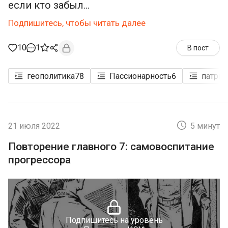
если кто забыл...
Подпишитесь, чтобы читать далее
10
1
В пост
геополитика
78
Пассионарность
6
патри
21 июля 2022
5 минут
Повторение главного 7: самовоспитание
прогрессора
Подпишитесь на уровень