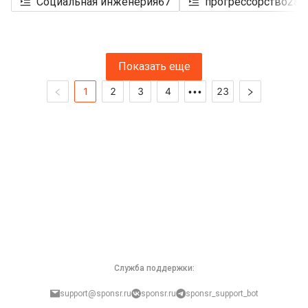
Социальная инженерия
67
прогрессорство
284
Показать еще
1
2
3
4
23
•••
Служба поддержки:
support@sponsr.ru
sponsr.ru
sponsr_support_bot