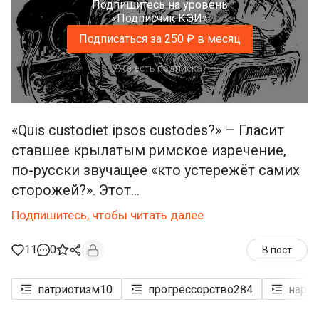
Подпишитесь на уровень
«Подписчик КЭИ»
Подписаться за 250 ₽ в месяц
Уже есть подписка?
«Quis custodiet ipsos custodes?» – Гласит
ставшее крылатым римское изречение,
по-русски звучащее «кто устережёт самих
сторожей?». Этот...
Подпишитесь, чтобы читать далее
11
0
В пост
патриотизм
10
прогрессорство
284
нарр