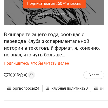
Подписаться за 250 ₽ в месяц
Уже есть подписка?
В январе текущего года, сообщая о
переводе Клуба экспериментальной
истории в текстовый формат, я, конечно,
не знал, что чуть больше...
Подпишитесь, чтобы читать далее
7
13
В пост
оргвопросы
24
клубная политика
20
цел