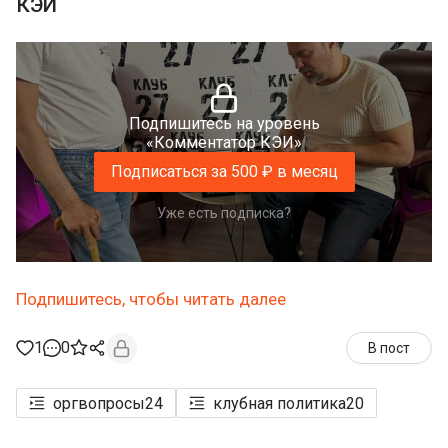
КЭИ
Подпишитесь на уровень
«Комментатор КЭИ»
Подписаться за 500 ₽ в месяц
Уже есть подписка?
Подпишитесь, чтобы читать далее
1
0
В пост
оргвопросы
24
клубная политика
20