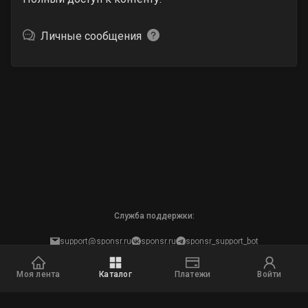
Личные сообщения
Служба поддержки:
support@sponsr.ru
sponsr.ru
sponsr_support_bot
Защита персональных данных
Моя лента
Каталог
Платежи
Войти