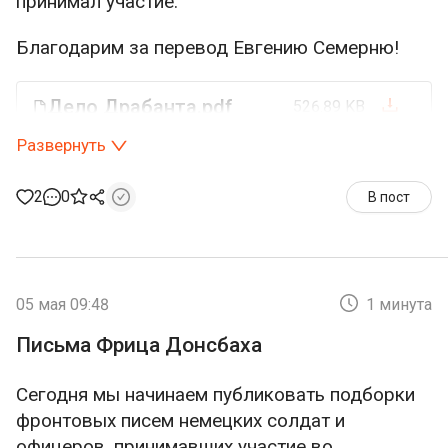
принимал участие.
Благодарим за перевод Евгению Семерню!
Дело Драбанта.pdf
526.89 KB
Развернуть
2
0
В пост
05 мая 09:48
1 минута
Письма Фрица Донсбаха
Сегодня мы начинаем публиковать подборки
фронтовых писем немецких солдат и
офицеров, принимавших участие во