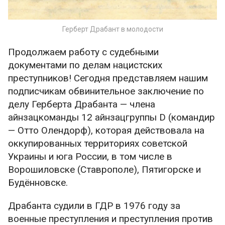
Письма Вальдемара Лессера.pdf
224.65 KB
Герберт Драбант в молодости
Продолжаем работу с судебными
документами по делам нацистских
преступников! Сегодня представляем нашим
подписчикам обвинительное заключение по
делу Герберта Драбанта — члена
айнзацкоманды 12 айнзацгруппы D (командир
— Отто Олендорф), которая действовала на
оккупированных территориях советской
Украины и юга России, в том числе в
Ворошиловске (Ставрополе), Пятигорске и
Будённовске.
Драбанта судили в ГДР в 1976 году за
военные преступления и преступления против