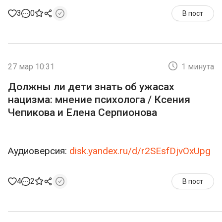
3
0
В пост
27 мар 10:31
1 минута
Должны ли дети знать об ужасах
нацизма: мнение психолога / Ксения
Чепикова и Елена Серпионова
Аудиоверсия:
disk.yandex.ru/d/r2SEsfDjvOxUpg
4
2
В пост