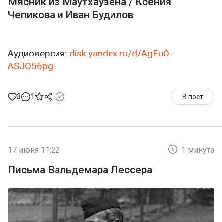
Мясник из Маутхаузена / Ксения
Чепикова и Иван Будилов
Аудиоверсия:
disk.yandex.ru/d/AgEuO-
ASJO56pg
3
1
В пост
17 июня 11:22
1 минута
Письма Вальдемара Лессера