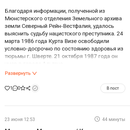
Благодаря информации, полученной из
Мюнстерского отделения Земельного архива
земли Северный Рейн-Вестфалия, удалось
выяснить судьбу нацистского преступника. 24
марта 1986 года Курта Визе освободили
условно-досрочно по состоянию здоровья из
тюрьмы г. Шверте. 21 октября 1987 года он
умер в городе Альтена.
Развернуть
Благодарим за перевод Николая Лазарева!
1
0
В пост
Выдержки из документов судебного процесса над Куртом Визе.pdf
529.17 KB
23 июня 12:53
44 минуты