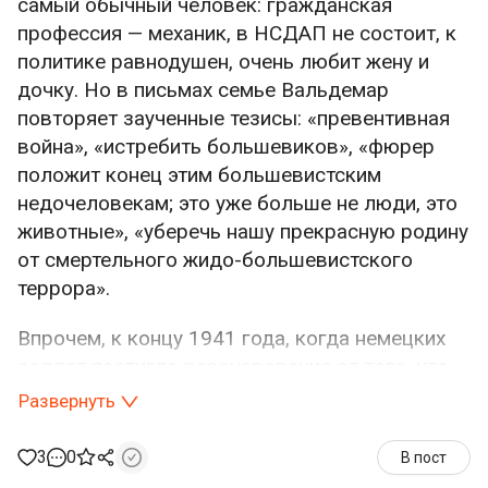
самый обычный человек: гражданская
профессия — механик, в НСДАП не состоит, к
политике равнодушен, очень любит жену и
дочку. Но в письмах семье Вальдемар
повторяет заученные тезисы: «превентивная
война», «истребить большевиков», «фюрер
положит конец этим большевистским
недочеловекам; это уже больше не люди, это
животные», «уберечь нашу прекрасную родину
от смертельного жидо-большевистского
террора».
Впрочем, к концу 1941 года, когда немецких
солдат постигло разочарование от того, что
война до сих пор не окончена, Лессер
Развернуть
перестает ругать большевиков и уже
старается лишь убедить семью, что Германия,
3
0
В пост
несмотря ни на что, выиграет войну, и он