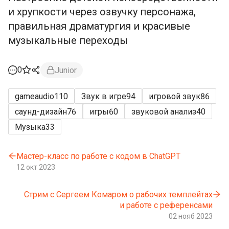
и хрупкости через озвучку персонажа,
правильная драматургия и красивые
музыкальные переходы
0
Junior
gameaudio
110
Звук в игре
94
игровой звук
86
саунд-дизайн
76
игры
60
звуковой анализ
40
Музыка
33
Мастер-класс по работе с кодом в ChatGPT
12 окт 2023
Стрим с Сергеем Комаром о рабочих темплейтах
и работе с референсами
02 нояб 2023