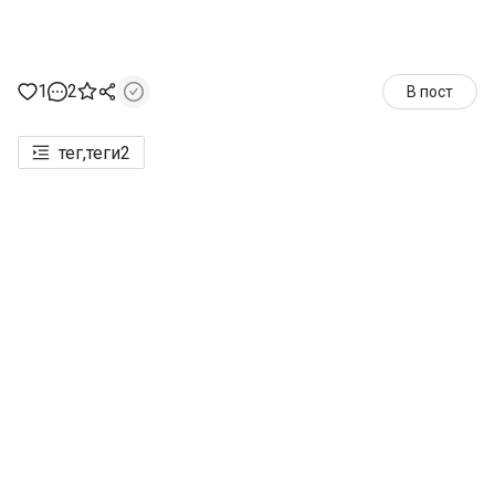
1
2
В пост
тег,теги
2