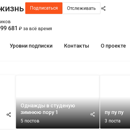
 жизнь
Подписаться
Отслеживать
щиков
99 681
₽ за всё время
Уровни подписки
Контакты
О проекте
Однажды в студеную
зимнюю пору 1
пу пу пу
5
постов
3
поста