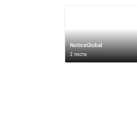
NoticeGlobal
2
поста