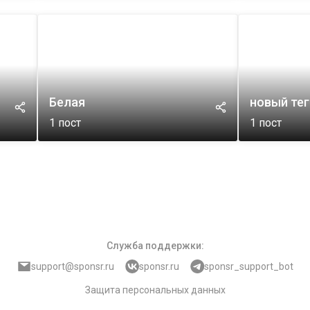
Белая
новый те
1
пост
1
пост
Служба поддержки
:
support@sponsr.ru
sponsr.ru
sponsr_support_bot
Защита персональных данных