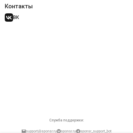
Контакты
ВК
Служба поддержки:
support@sponsr.ru
sponsr.ru
sponsr_support_bot