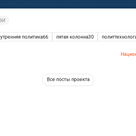
КЭИ
утренняя политика
66
пятая колонна
30
политтехнолог
Нацио
Все посты проекта