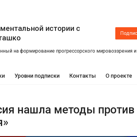
иментальной истории с
Подпис
ташко
ленный на формирование прогрессорского мировоззрения и
ки
Уровни подписки
Контакты
О проекте
сия нашла методы против
я»