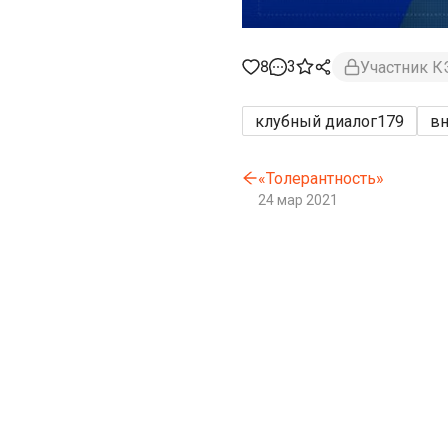
8
3
Участник 
клубный диалог
179
вн
«Толерантность»
24 мар 2021