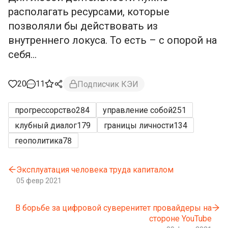
располагать ресурсами, которые
позволяли бы действовать из
внутреннего локуса. То есть – с опорой на
себя...
20
11
Подписчик КЭИ
прогрессорство
284
управление собой
251
клубный диалог
179
границы личности
134
геополитика
78
Эксплуатация человека труда капиталом
05 февр 2021
В борьбе за цифровой суверенитет провайдеры на
стороне YouTube