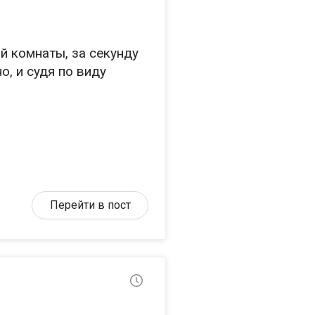
й комнаты, за секунду
о, и судя по виду
, иначе вся
е не проверять.
Перейти в пост
я нормального, полного
плотную к себе,
то не возят.