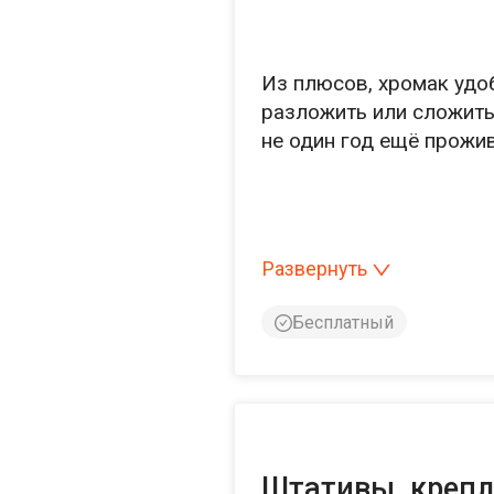
Из плюсов, хромак удоб
разложить или сложить,
не один год ещё прожив
Развернуть
По нюансам эксплуата
конструкция упадет на
Бесплатный
По минусам: казалось б
кадра при достаточном 
а самому сидеть вплотн
С большим удовольстви
Штативы, крепл