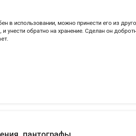
ен в использовании, можно принести его из друго
 и унести обратно на хранение. Сделан он добротн
ет.
ции:
очень важно
не забывать раскладывать ножки
 башку. Проверено трижды лично мной, сами может
ы, хромак большой, но его ширины не хватает дл
удалении хромака. Либо приходится двигать его в
ую к камере, либо резать кадр.
ем взял бы версию побольше, но её к нам почему-
ения, пантографы