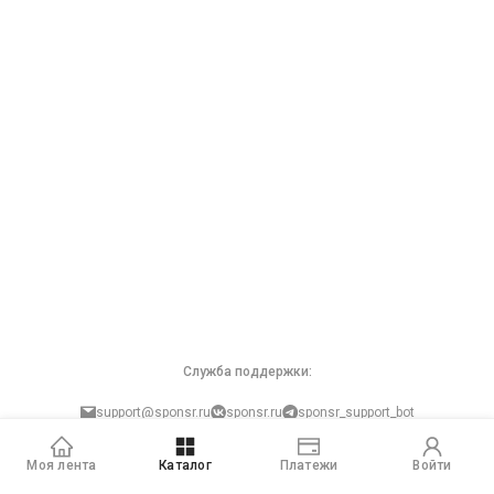
Служба поддержки:
support@sponsr.ru
sponsr.ru
sponsr_support_bot
Защита персональных данных
Моя лента
Каталог
Платежи
Войти