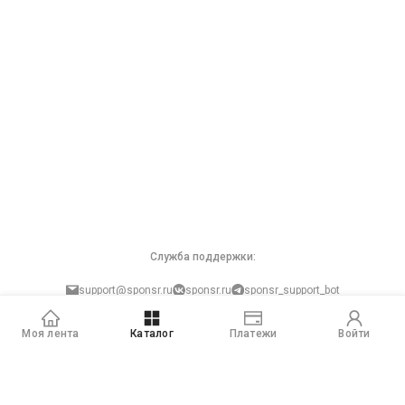
Служба поддержки:
support@sponsr.ru
sponsr.ru
sponsr_support_bot
Защита персональных данных
Моя лента
Каталог
Платежи
Войти