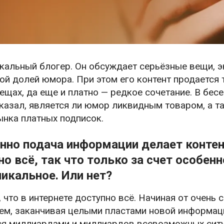
кальный блогер. Он обсуждает серьёзные вещи, э
ной долей юмора. При этом его контент продается 
щах, да еще и платно — редкое сочетание. В бес
сказал, является ли юмор ликвидным товаром, а т
нка платных подписок.
нно подача информации делает конте
но всё, так что только за счет особе
никальное. Или нет?
, что в интернете доступно всё. Начиная от очень
ем, заканчивая целыми пластами новой информаци
ся миллиардами и миллиардов всевозможных ситу