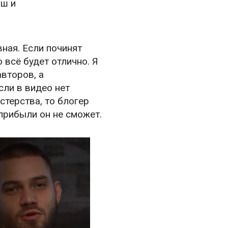
ош и
ная. Если починят
 всё будет отлично. Я
второв, а
сли в видео нет
стерства, то блогер
прибыли он не сможет.