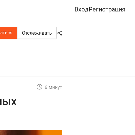
Вход
Регистрация
аться
Отслеживать
6 минут
ных