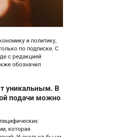
кономику и политику,
только по подписке. С
еде с редакцией
акже обозначил
нт уникальным. В
нной подачи можно
 специфических
и, которая
аций. И сколько бы ни