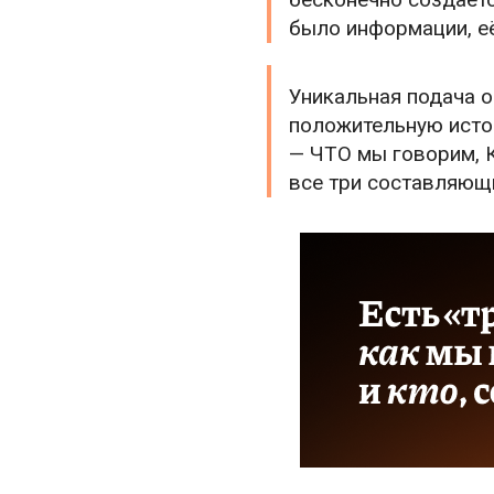
было информации, её
Уникальная подача о
положительную истор
— ЧТО мы говорим, К
все три составляющи