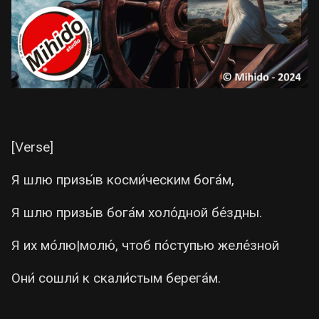
[Verse]
Я шлю призы́в косми́ческим бога́м,
Я шлю призы́в бога́м холо́дной бе́здны.
Я их мо́лю|молю́, чтоб по́ступью желе́зной
Они́ сошли́ к скали́стым берега́м.