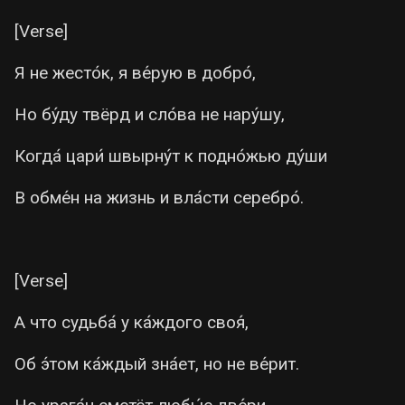
[Verse]
Я не жесто́к, я ве́рую в добро́,
Но бу́ду твёрд и сло́ва не нару́шу,
Когда́ цари́ швырну́т к подно́жью ду́ши
В обме́н на жизнь и вла́сти серебро́.
[Verse]
А что судьба́ у ка́ждого своя́,
Об э́том ка́ждый зна́ет, но не ве́рит.