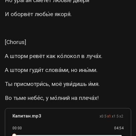
Но урага́н сметёт любы́е две́ри
И оборвёт любы́е якоря́.
[Chorus]
А шторм ревёт как ко́локол в луча́х.
А шторм гуди́т слова́ми, но ины́ми.
Ты присмотри́сь, моё уви́дишь и́мя.
Во тьме небе́с, у мо́лний на плеча́х!
Капитан.mp3
x0.5
x1
x1.5
x2
00:00
04:54