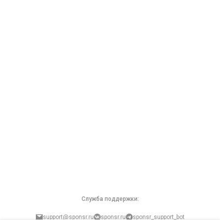
Служба поддержки:
support@sponsr.ru
sponsr.ru
sponsr_support_bot