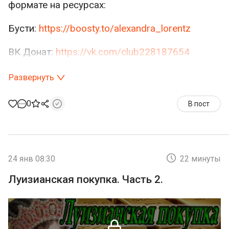
формате на ресурсах:
Бусти:
https://boosty.to/alexandra_lorentz
ВК Донат:
https://vk.com/club228187654
Спонср Ру:
https://sponsr.ru/krivde_net
Развернуть
0
В пост
Фильмы, которые стоит посмотреть по теме:
24 янв 08:30
22 минуты
Луизианская покупка. Часть 2.