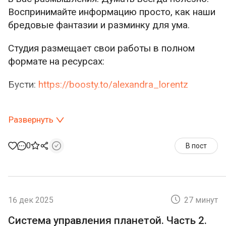
Воспринимайте информацию просто, как наши
бредовые фантазии и разминку для ума.
Студия размещает свои работы в полном
формате на ресурсах:
Бусти:
https://boosty.to/alexandra_lorentz
ВК Донат:
https://vk.com/club228187654
Развернуть
Спонср Ру:
https://sponsr.ru/krivde_net
0
В пост
Сопутствующие теме фильмы
16 дек 2025
27 минут
Система управления планетой. Часть 2.