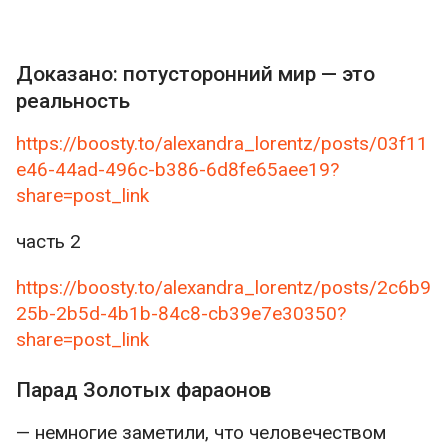
Доказано: потусторонний мир — это
реальность
https://boosty.to/alexandra_lorentz/posts/03f11
e46-44ad-496c-b386-6d8fe65aee19?
share=post_link
часть 2
https://boosty.to/alexandra_lorentz/posts/2c6b9
25b-2b5d-4b1b-84c8-cb39e7e30350?
share=post_link
Парад Золотых фараонов
— немногие заметили, что человечеством