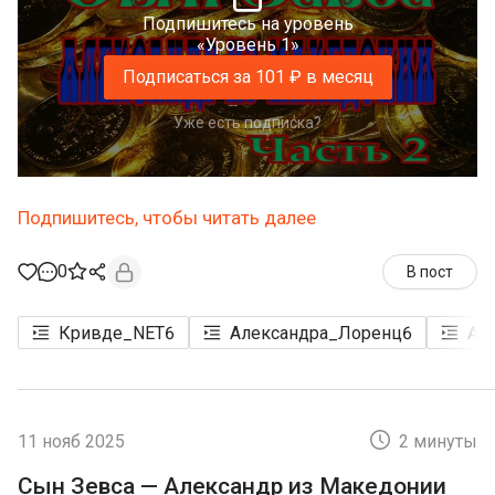
Подпишитесь на уровень
«Уровень 1»
Подписаться за 101 ₽ в месяц
Уже есть подписка?
Подпишитесь, чтобы читать далее
0
В пост
Кривде_NET
6
Александра_Лоренц
6
Ал
11 нояб 2025
2 минуты
Сын Зевса — Александр из Македонии