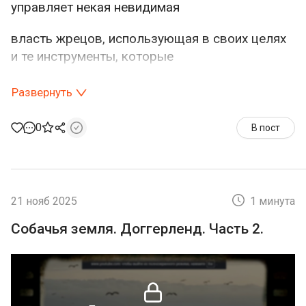
управляет некая невидимая
власть жрецов, использующая в своих целях
и те инструменты, которые
академическая доктрина относит к суевериям
Развернуть
и магии. Вы увидите, что они действуют и
сегодня.
0
В пост
21 нояб 2025
1 минута
Собачья земля. Доггерленд. Часть 2.