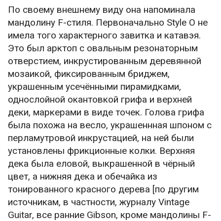
По своему внешнему виду она напоминала
мандолину F-стиля. Первоначально Style O не
имела того характерного завитка и катавэя.
Это был арктоп с овальным резонаторным
отверстием, инкрустированным деревянной
мозаикой, фиксированным бриджем,
украшенным усечёнными пирамидками,
однослойной окантовкой грифа и верхней
деки, маркерами в виде точек. Голова грифа
была похожа на весло, украшеннная шпоном с
перламутровой инкрустацией, на ней были
установлены фрикционные колки. Верхняя
дека была еловой, выкрашенной в чёрный
цвет, а нижняя дека и обечайка из
тонированного красного дерева [по другим
источникам, в частности, журналу Vintage
Guitar, все ранние Gibson, кроме мандолины F-