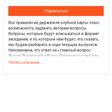
Подписаться
Все привилегии держателя клубной карты плюс
возможность задавать авторам вопросы.
Вопросы, которые будут вписываться в формат
заседаний, и по которым нам будет, что сказать,
мы будем разбирать в ходе текущих выпусков.
Напоминаем, что ответ на «главный вопрос
Жизни, Вселенной и Всего Остального» уже дан —
42. Для более конкретных вопросов есть уровень
Читать описание
«42» в Клубе Зеленой Свиньи.