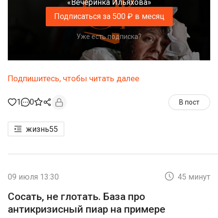
«Вечеринка Ильяхова»
Подписаться за 500 ₽ в месяц
Уже есть подписка?
Подпишитесь, чтобы читать далее
1
0
В пост
жизнь
55
09 июля 13:30
45 минут
Сосать, не глотать. База про
антикризисный пиар на примере