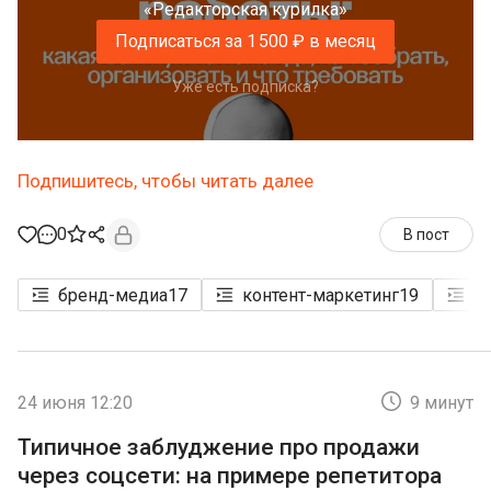
«Редакторская курилка»
Подписаться за 1 500 ₽ в месяц
Уже есть подписка?
Подпишитесь, чтобы читать далее
0
В пост
бренд-медиа
17
контент-маркетинг
19
м
24 июня 12:20
9 минут
Типичное заблуджение про продажи
через соцсети: на примере репетитора