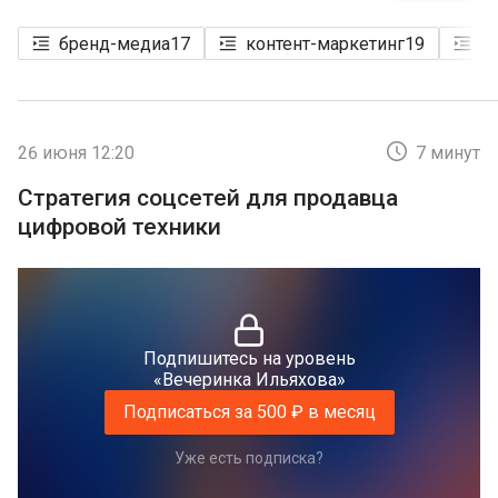
бренд-медиа
17
контент-маркетинг
19
в
26 июня 12:20
7 минут
Стратегия соцсетей для продавца
цифровой техники
Подпишитесь на уровень
«Вечеринка Ильяхова»
Подписаться за 500 ₽ в месяц
Уже есть подписка?