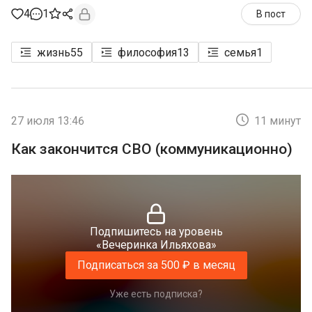
4
1
В пост
жизнь
55
философия
13
семья
1
27 июля 13:46
11 минут
Как закончится СВО (коммуникационно)
Подпишитесь на уровень
«Вечеринка Ильяхова»
Подписаться за 500 ₽ в месяц
Уже есть подписка?