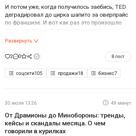
И потом уже, когда получилось заебись, TED
деградировал до цирка шапито за оверпрайс
по франшизе. И вот как раз это произошло
тогда, когда к работе подключились
маркетологи, менеджеры, инженеры
Развернуть
виральности, драматурги и бренд-менеджеры
с гайдлайнами; когда
популярность и охваты
2
0
В пост
перестали быть следствием хорошей
работы, а стали ее целью.
соцсети
105
продажи
18
бизнес
7
Переносим на настоящее
Допустим, сегодня какой-то крупный бренд
30 июля 13:26
49 минут
хочет растить лояльность и отношение.
Условно, застройщик: квартиру ты покупаешь
От Драмионы до Минобороны: тренды,
редко, нужно иметь доверие к бренду; или
кейсы и скандалы месяца. О чем
страховая компания, тоже про доверие. Банк,
говорили в курилках