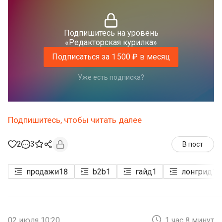
Подпишитесь на уровень
«Редакторская курилка»
Подписаться за 1 500 ₽ в месяц
Уже есть подписка?
Подпишитесь, чтобы читать далее
2
3
В пост
продажи
18
b2b
1
гайд
1
лонгрид
1
02 июля 10:20
1 час 8 минут