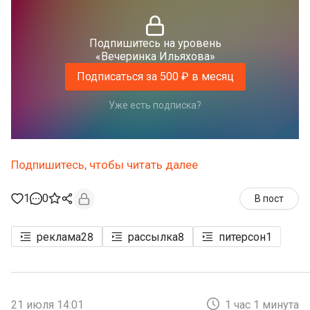
Подпишитесь на уровень
«Вечеринка Ильяхова»
Подписаться за 500 ₽ в месяц
Уже есть подписка?
Подпишитесь, чтобы читать далее
1
0
В пост
реклама
28
рассылка
8
питерсон
1
21 июля 14:01
1 час 1 минута