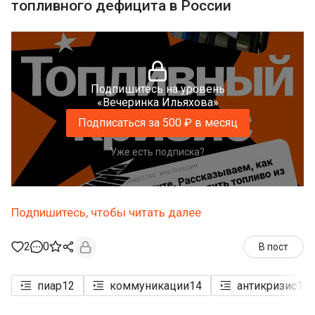
топливного дефицита в России
Подпишитесь на уровень
«Вечеринка Ильяхова»
Подписаться за 500 ₽ в месяц
Уже есть подписка?
Подпишитесь, чтобы читать далее
2
0
В пост
пиар
12
коммуникации
14
антикризис
1