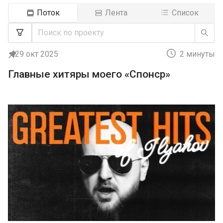
Поток
Лента
Список
29 окт 2025
2 минуты
Главные хитяры моего «Спонср»