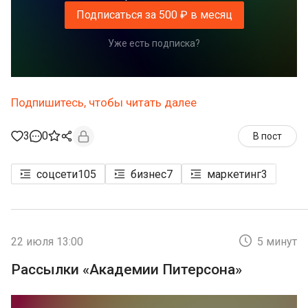
Подписаться за 500 ₽ в месяц
Уже есть подписка?
Подпишитесь, чтобы читать далее
3
0
В пост
соцсети
105
бизнес
7
маркетинг
3
22 июля 13:00
5 минут
Рассылки «Академии Питерсона»