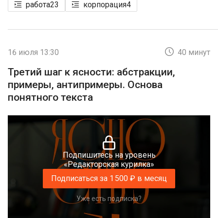
работа
23
корпорация
4
16 июля 13:30
40 минут
Третий шаг к ясности: абстракции,
примеры, антипримеры. Основа
понятного текста
Подпишитесь на уровень
«Редакторская курилка»
Подписаться за 1 500 ₽ в месяц
Уже есть подписка?