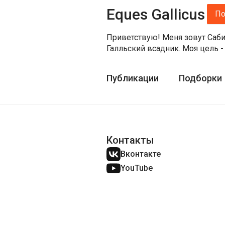
Eques Gallicus
По
Приветствую! Меня зовут Сабир
Галльский всадник. Моя цель -
Публикации
Подборки
Контакты
Вконтакте
YouTube