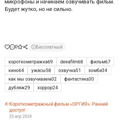
микрофоны и начинаем озвучивать фильм.
Будет жутко, но не сильно.
0
Бесплатный
короткометражка
69
deeafilm
68
фильм
67
кино
64
ужасы
58
озвучка
51
зомби
34
как мы озвучиваем
32
фантастика
30
дубляж
29
хоррор
24
Короткометражный фильм «ОРГИЯ». Ранний
доступ!
25 апр 2024