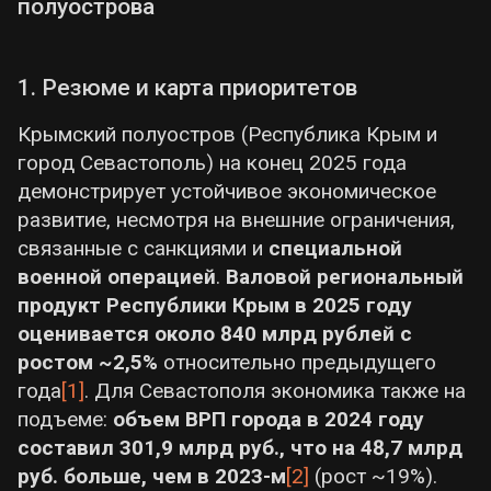
полуострова
миллисекунды, тогда как диффузия
индивидуального строительства. На 2025
химических морфогенов — за секунды и
год планируется ввод 70–95 тыс. м² жилой
минуты). Биоэлектрические импульсы не
площади, концентрирующийся в наиболее
1. Резюме и карта приоритетов
ограничиваются нервами: все клетки тела
безопасных районах (Геническ, Скадовск,
способны образовывать электрические сети
Новотроицкое). Утверждена
Крымский полуостров (Республика Крым и
через ионные каналы и щелевые контакты, и
государственная программа, ставящая
город Севастополь) на конец 2025 года
даже у простых организмов (например,
цель суммарно
1,752 млн м² нового
демонстрирует устойчивое экономическое
бактерий в биоплёнках) электрические
жилья к 2030–2035 гг.
, что требует
развитие, несмотря на внешние ограничения,
сигналы координируют коллективное
опережающего развития инженерной
связанные с санкциями и
специальной
поведение
[4]
.
инфраструктуры. Средняя цена жилья на
военной операцией
.
Валовой региональный
вторичном рынке выросла до
≈42 тыс.
продукт Республики Крым в 2025 году
Взаимодействие трёх кодов
можно
руб/м²
, что на ~5% выше уровня 2024 г.
оценивается около 840 млрд рублей с
представить как вложенные уровни
Строительные компании испытывают
ростом ~2,5%
относительно предыдущего
управления. Генетический код — «жёсткие
дефицит кадров (незаняты до 40%
года
[1]
. Для Севастополя экономика также на
компоненты и чертежи», он задаёт базовый
вакансий строителей) и рост
подъеме:
объем ВРП города в 2024 году
набор белков и РНК (например, кодирует
себестоимости материалов, но сектор
составил 301,9 млрд руб., что на 48,7 млрд
формирование ионных каналов, рецепторов,
остаётся одним из локомотивов
руб. больше, чем в 2023-м
[2]
(рост ~19%).
ферментов). Эпигенетический код — «гибкие