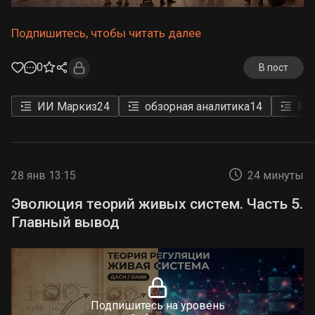
Подпишитесь, чтобы читать далее
0
В пост
ИИ Маркиз
24
обзорная аналитика
14
Ки
28 янв 13:15
24 минуты
Эволюция теорий живых систем. Часть 5.
Главный вывод
Подпишитесь на уровень