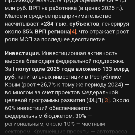
Производительность труда оценивается ~1,5
дополнительно направлено
81 млрд руб
провоцирует эпигенетические изменения —
млн руб. ВРП на работника (в ценах 2025 г.).
на решение социальных проблем (ремонт
гиперметилирование промотора гена
BDNF
в
Малое и среднее предпринимательство
школ, больниц, дорог и т. д.). Эти меры
нейронах (нейротрофический фактор мозга,
насчитывает
≈284 тыс. субъектов
, генерируя
позволили увеличить налоговую базу
важный для памяти и настроения)
[6]
[7]
. Это
около
35% ВРП региона
[4]
, что отражает рост
(налоговые и неналоговые доходы
эпигенетическое «выключение» снижает
роли МСП за последнее десятилетие.
бюджета выросли на +85,8% по сравнению
уровень BDNF, ухудшая нейропластичность и
с 2024 г.), однако финансовая
память. Одновременно стресс повышает
Инвестиции.
Инвестиционная активность
самодостаточность ещё не достигнута.
уровень возбудимости определённых
высока благодаря федеральной поддержке.
нейронов (biоэлектрический эффект), а
За
I полугодие 2025 года вложено 133 млрд
Занятость и доходы населения
длительные изменения активности мозга
руб.
капитальных инвестиций в Республике
постепенно восстанавливаются:
По
могут закрепляться через эпигенетику
Крым (рост +26,7% к тому же периоду 2024) —
оценке, в экономике области занято
~210
(формируя так называемую
эпигенетическую
во многом за счет проектов Федеральной
тыс. человек
(официально и
память опыта
). В то же время, врождённые
целевой программы развития (ФЦП)
[3]
. Около
неформально), что ниже довоенного
генетические различия (например,
60% инвестиций обеспечивается
уровня (~320 тыс.) из-за оттока населения
полиморфизм в гене серотонинового
федеральным бюджетом, 30% —
и закрытия предприятий. Официальный
транспортёра или кальциевого канала
региональным, около 10% — частным
уровень безработицы —
8–10%
, при этом
CACNA1C) могут предопределять
сектором. Крупнейшие проекты — автотрасса
существует скрытая безработица в