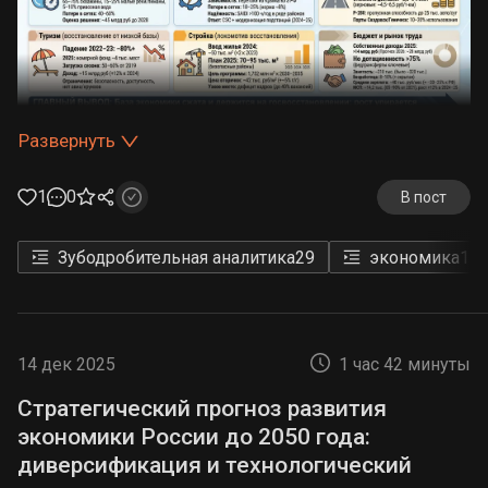
Развернуть
1
0
В пост
Демографическая трансформация:
Население области на контролируемых
Зубодробительная аналитика
29
экономика
16
территориях оценивается от
450 до 520
тыс. человек
, что лишь ~42–49% от
довоенного уровня (~1,0 млн человек в
начале 2022 года). Максимальное
14 дек 2025
1 час 42 минуты
сокращение — в городе Херсон и
Стратегический прогноз развития
прилегающих районах, находящихся в
экономики России до 2050 года:
прифронтовой зоне. Относительно
диверсификация и технологический
стабильная демография сохраняется в