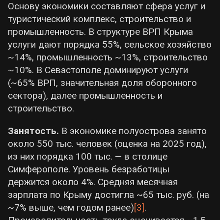
экономики (доля строительства в ВРП
Основу экономики составляют сфера услуг и
настройки», регулирующие, какие гены и с
превысила 10%).
туристический комплекс, строительство и
какой интенсивностью будут работать в
промышленность. В структуре ВРП Крыма
Бюджетная устойчивость улучшилась
конкретной клетке в зависимости от условий
услуги дают порядка 55%, сельское хозяйство
при высокой дотационности:
(например, стресс вызывает эпигенетическое
~14%, промышленность ~13%, строительство
Собственные доходы консолидированного
подавление гена рецептора кортизола
~10%. В Севастополе доминируют услуги
бюджета области в 2025 году превысят
14
NR3C1
[5]
, изменяя реактивность организма на
(~65% ВРП, значительная доля оборонного
млрд руб
, а на 2026 год прогнозируется их
будущие стрессоры). Биоэлектрический код —
сектора), далее промышленность и
удвоение (до ~28 млрд руб). Губернатор В.
«динамическая сеть управления», которая
строительство.
Сальдо отметил, что эти поступления —
использует белки, созданные по генетическим
индикатор вывода бизнеса «из серой
инструкциям и настроенные эпигенетическими
Занятость.
В экономике полуострова занято
зоны» и роста деловой активности. Тем не
метками, для непосредственного
около 550 тыс. человек (оценка на 2025 год),
менее, региональный бюджет остаётся
электрического
управления процессами
из них порядка 100 тыс. — в столице
дотационным более чем на 75%: львиную
развития и регенерации в реальном времени.
Симферополе. Уровень безработицы
долю расходов покрывают федеральные
Изменения в одном коде зачастую запускают
держится около 4%. Средняя месячная
трансферты и субсидии. В 2025 г. на
каскад изменений в других. Например,
зарплата по Крыму достигла ~65 тыс. руб. (на
реализацию 21 федеральной программы
хронический психологический стресс
~7% выше, чем годом ранее)
[3]
.
развития выделено
27,7 млрд руб
,
приводит к выбросу гормона кортизола, что