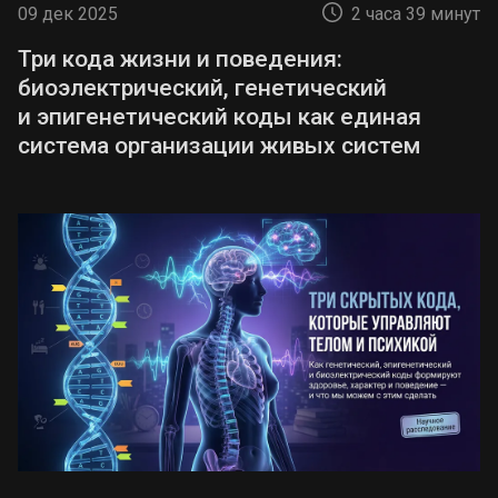
09 дек 2025
2 часа 39 минут
ЛЭП. Потери в электросетях высоки (18–
25% против норматива ~8%), из-за чего
Три кода жизни и поведения:
наблюдаются отключения.
биоэлектрический, генетический
Распределительные сети устарели;
и эпигенетический коды как единая
среднее время отключения (SAIDI)
система организации живых систем
превышает 100 часов в год в ряде
районов. В 2024–25 гг. запущены проекты
по строительству солнечных
электростанций и модернизации
подстанций, что должно повысить
надёжность энергосистемы.
Логистика переориентирована на
восток:
Из-за блокирования судоходства
по Днепру и опасности в Чёрном море
основные грузопотоки переключены через
сухопутный коридор
Мелитополь — Крым