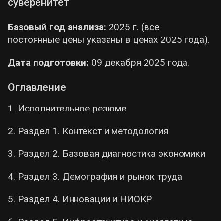
суверенитет
курортных Геническе и Скадовске
(меньший отток населения).
Базовый год анализа:
2025 г. (все
Падение и сдвиг структуры ВРП:
постоянные цены указаны в ценах 2025 года).
Валовой региональный продукт
сократился до ~45–58 млрд руб
в 2025
Дата подготовки:
09 декабря 2025 года.
году, что составляет лишь
35–45% от
уровня 2021 года
в сопоставимых ценах.
Оглавление
Произошёл радикальный
структурный
1. Исполнительное резюме
сдвиг
экономики. Если до 2022 г.
преобладали аграрный сектор и торговля,
2. Раздел 1. Контекст и методология
то сейчас растут доли строительства и
государственного сектора благодаря
3. Раздел 2. Базовая диагностика экономики
программам восстановления (доля
строительства выросла с ~4% в 2021 г. до
4. Раздел 3. Демография и рынок труда
~22% в 2025 г.). Одновременно доля
5. Раздел 4. Инновации и НИОКР
традиционной промышленности
сократилась (с ~15% до ~8%) из-за