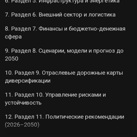
6. Раздел 5. Инфраструктура и энергетика
остановки крупных предприятий, а
удельный вес агросектора изменяется
7. Раздел 6. Внешний сектор и логистика
разнонаправленно в разных частях
области (см. разд. 2).
8. Раздел 7. Финансы и бюджетно-денежная
сфера
Агросектор под давлением, но урожаи
стабилизируются:
Посевные площади в
9. Раздел 8. Сценарии, модели и прогноз до
2025 г. оценочно составили
380–420 тыс.
2050
га
(≈55–60% от уровня 2019 г. в 720 тыс.
га). Потеря орошения резко снизила
10. Раздел 9. Отраслевые дорожные карты
продуктивность, но переход на
диверсификации
засухоустойчивые культуры (озимые,
11. Раздел 10. Управление рисками и
подсолнечник) позволил собрать
1,2–1,5
устойчивость
млн т зерновых
(урожайность ~30 ц/га) —
примерно на 22% ниже довоенных
12. Раздел 11. Политические рекомендации
объёмов. Специальная военная операция
(2026–2050)
нарушила традиционные логистические
цепочки экспорта через порты Чёрного