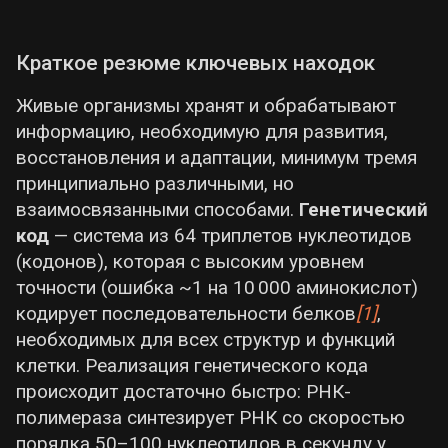
— Ростов-на-Дону
, на который приходится
до 70% грузооборота региона. Стоимость
доставки грузов резко возросла — в
2,5–
Краткое резюме ключевых находок
3 раза
по сравнению с 2021 годом, до
Живые организмы хранят и обрабатывают
~4,5–6,5 руб/т-км
для зерновых грузов.
информацию, необходимую для развития,
Тем не менее, завершение строительства
восстановления и адаптации, минимум тремя
трассы Р-280 (коридор в Крым) повысило
принципиально различными, но
пропускную способность до 25 тыс. авто в
взаимосвязанными способами.
Генетический
сутки, что улучшает торговые связи.
код
— система из 64 триплетов нуклеотидов
Железнодорожное сообщение
действует
(кодонов), которая с высоким уровнем
по ограниченным маршрутам (около 600
точности (ошибка ~1 на 10 000 аминокислот)
км путей, часть не электрифицирована),
кодирует последовательности белков
[1]
,
морские порты
Скадовска и Геническа
необходимых для всех структур и функций
пока используются лишь на 10–20% из-за
клетки. Реализация генетического кода
соображений безопасности. Обновление
происходит достаточно быстро: РНК-
автопарка коммерческой техники идёт с
полимераза синтезирует РНК со скоростью
помощью госпрограмм — малый бизнес
порядка 50–100 нуклеотидов в секунду у
получает субсидии на грузовики и