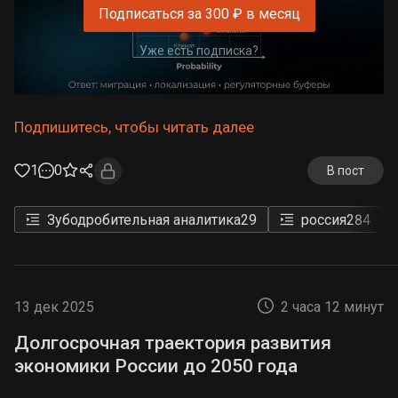
Восстановление каналов и насосных
Подписаться за 300 ₽ в месяц
станций — ключевой фактор роста
Уже есть подписка?
агропроизводства.
Инфраструктура водоснабжения в
критическом состоянии:
Разрушение
Подпишитесь, чтобы читать далее
Каховского водохранилища лишило
регион основного источника пресной
1
0
В пост
воды. Дефицит воды для орошения
оценивается ~
1,8 млрд м³/год
(из 2,2
Зубодробительная аналитика
29
россия
284
млрд м³ необходимых). Северо-Крымский
канал перестал функционировать для
Херсонской области, а централизованное
водоснабжение населённых пунктов
13 дек 2025
2 часа 12 минут
переведено на альтернативные источники
Долгосрочная траектория развития
—
65–75% потребления
теперь
экономики России до 2050 года
покрывается за счёт подземных вод
(скважины), 15–25% — из небольших рек и