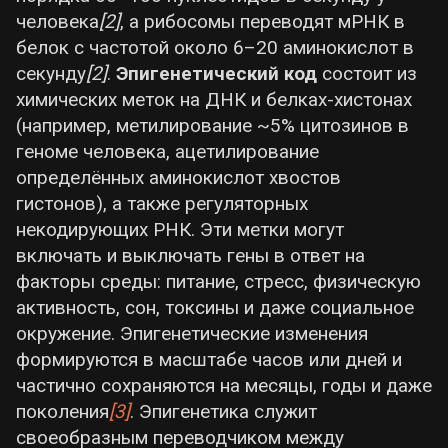
человека
[2]
, а рибосомы переводят мРНК в
спецтехнику.
белок с частотой около 6–20 аминокислот в
Туризм и рекреация сохраняют
секунду
[2]
.
Эпигенетический код
состоит из
потенциал:
Курортная отрасль понесла
химических меток на ДНК и белках-хистонах
наибольшие потери в 2022–2023 гг. (поток
(например, метилирование ~5% цитозинов в
туристов упал более чем на 80%), но в
геноме человека, ацетилирование
2024 г. началось восстановление.
определённых аминокислот хвостов
Основной турпоток —
внутренний туризм
гистонов), а также регуляторных
из Крыма и регионов РФ
в летний сезон.
некодирующих РНК. Эти метки могут
В 2025 году номерной фонд действующих
включать и выключать гены в ответ на
средств размещения оценивался в ~
4
факторы среды: питание, стресс, физическую
тыс. мест
, средняя загрузка в сезон
активность, сон, токсины и даже социальное
достигла 50–60% от уровня 2019 г., а
окружение. Эпигенетические изменения
совокупный доход отрасли —
≈15 млрд
формируются в масштабе часов или дней и
руб
(на 12% больше 2024 г.). Развитие
частично сохраняются на месяцы, годы и даже
сдерживают проблемы безопасности и
поколения
[3]
. Эпигенетика служит
транспортной доступности:
своеобразным переводчиком между