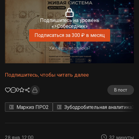
Подпишитесь на уровень
«⚡Собеседник»
Подписаться за 300 ₽ в месяц
Уже есть подписка?
Подпишитесь, чтобы читать далее
0
В пост
Маркиз ПРО
2
Зубодробительная аналитика
29
28 янв 12:00
32 минуты