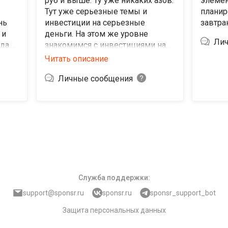
руб и выше. Ту уже никаких азов.
элемен
Тут уже серьезные темы и
планир
нь
инвестиции на серьезные
завтра
 и
деньги. На этом же уровне
Лич
да.
знакомимся с инвестициями на
,
фондовом рынке США и
Читать описание
с
активными стратегиями
инвестирования. На этом уровне
Личные сообщения
можно задавать вопросы. На
наиболее интересные буду
делать обзоры.
Служба поддержки
:
support@sponsr.ru
sponsr.ru
sponsr_support_bot
Защита персональных данных