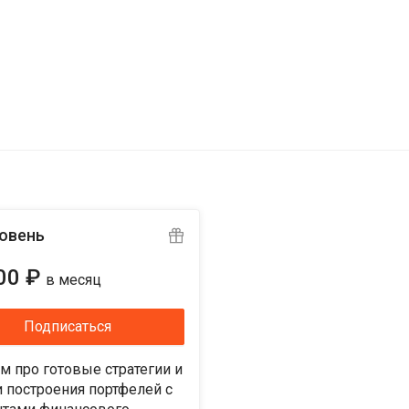
ровень
00 ₽
в месяц
Подписаться
м про готовые стратегии и
 построения портфелей с