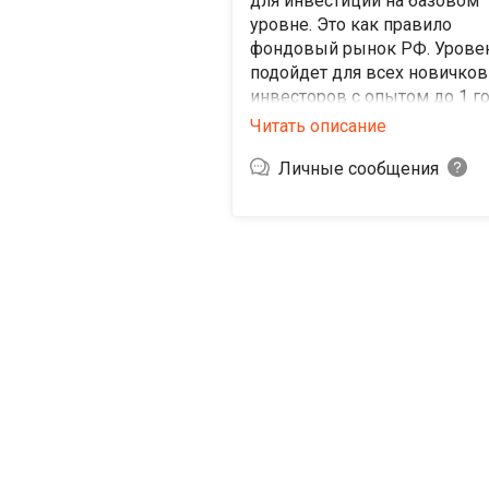
для инвестиций на базовом
уровне. Это как правило
фондовый рынок РФ. Урове
подойдет для всех новичков
инвесторов с опытом до 1 го
Никаких спекулятивных идей
Читать описание
только идеи на долгосрок и 
понятным горизонтом.
Личные сообщения