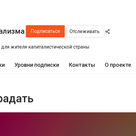
ализма
Подписаться
Отслеживать
 для жителя капиталистической страны
ки
Уровни подписки
Контакты
О проекте
радать