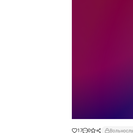
17
0
Вольносл