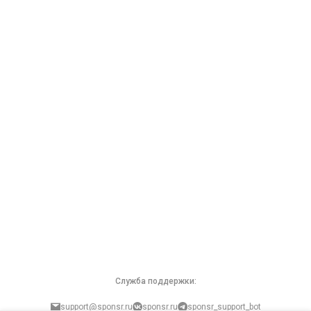
Служба поддержки:
support@sponsr.ru
sponsr.ru
sponsr_support_bot