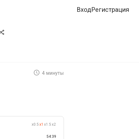
Вход
Регистрация
4 минуты
x0.5
x1
x1.5
x2
54:39