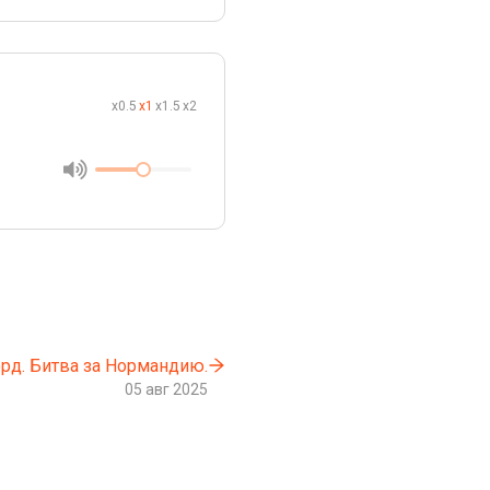
x0.5
x1
x1.5
x2
рд. Битва за Нормандию.
05 авг 2025