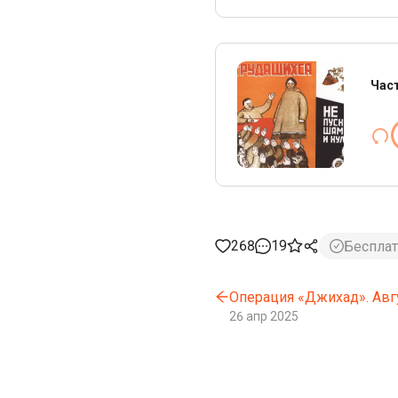
Час
268
19
Беспла
Операция «Джихад». Авгу
26 апр 2025