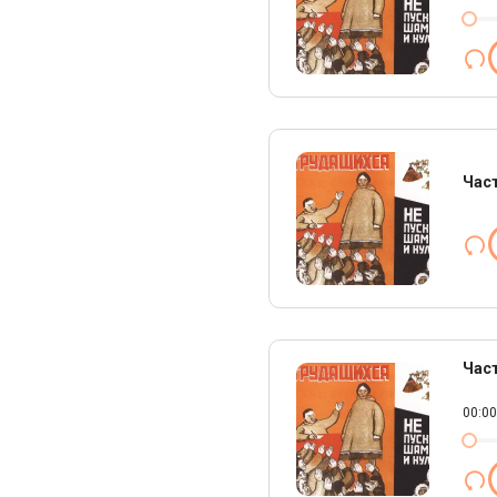
Час
Час
00:00