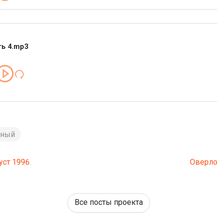
ть 4.mp3
тный
ст 1996.
Оверло
Все посты проекта