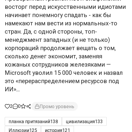
восторг перед искусственными идиотами
начинает понемногу спадать - как бы
намекают нам вести из нормальных-то
стран. Да, с одной стороны, топ-
менеджмент западных (и не только)
корпораций продолжает вещать о том,
сколько денег экономит, заменяя
кожаных сотрудников железяками —
Microsoft уволил 15 000 человек и назвал
это «перераспределением ресурсов под
ИИ»...
2
0
Промо уровень
планка притязаний
138
цивилизация
133
Иллюзии
125
история
121