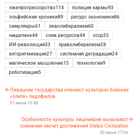
лжепрогрессорство
114
полиция кармы
93
эльфийские хроники
89
ресурс экономики
86
симулякры
61
леволиберализм
60
нищепанк
44
слив ресурсов
44
ссср
35
ИИ-революция
33
праволиберализм
28
алгоритмизация
27
системная деградация
24
магическое мышление
15
технологии
9
роботизация
5
Левацкие государства опекают культурно близких
«элите» педофилов
01 июня 15:48
Особенности культуры лицемерия вызывают
сомнения насчёт достижений Status Civilization
05 июня 17:06