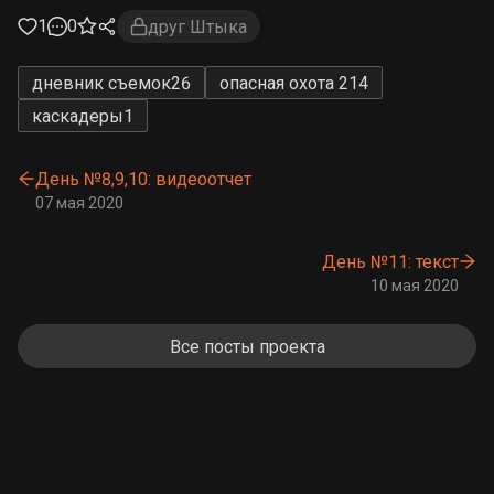
1
0
друг Штыка
дневник съемок
26
опасная охота 2
14
каскадеры
1
День №8,9,10: видеоотчет
07 мая 2020
День №11: текст
10 мая 2020
Все посты проекта