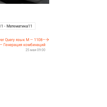
11 - Математика
11
er Query язык М — 1108—
— Генерация комбинаций
25 мая 09:00