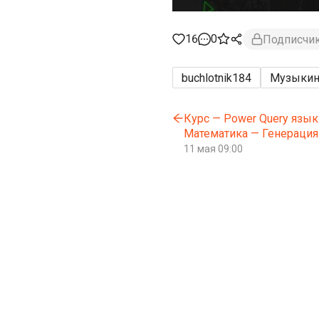
16
0
Подписчи
buchlotnik
184
Музыки
Курс — Power Query язы
Математика — Генерация
11 мая 09:00