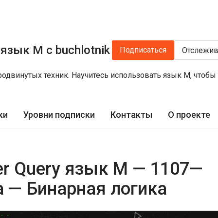
 язык M с buchlotnik
Подписаться
Отслежив
продвинутых техник. Научитесь использовать язык M, что
ки
Уровни подписки
Контакты
О проекте
er Query язык М — 1107—
 — Бинарная логика