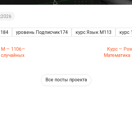
к2026
н
184
уровень Подписчик
174
курс Язык М
113
курс 
к М — 1106—
Курс — Pow
 случайных
Математика 
Все посты проекта