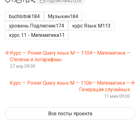
15
1
Подписчик2026
buchlotnik
184
Музыкин
184
уровень Подписчик
174
курс Язык М
113
курс 11 - Математика
11
Курс — Power Query язык М — 1104— Математика —
Степени и логарифмы
27 апр 09:00
Курс — Power Query язык М — 1106— Математика —
Генерация случайных
11 мая 09:00
Все посты проекта