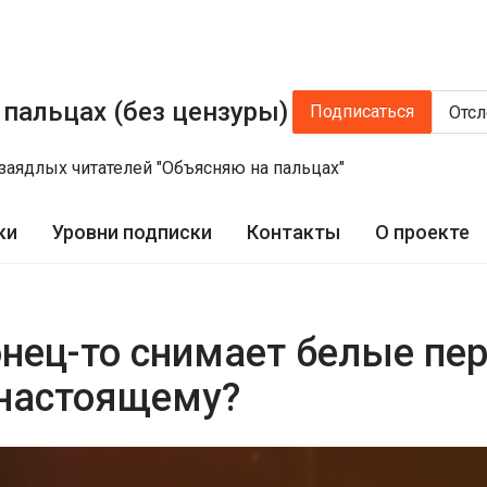
пальцах (без цензуры)
Подписаться
Отс
заядлых читателей "Объясняю на пальцах"
ки
Уровни подписки
Контакты
О проекте
онец-то снимает белые пе
-настоящему?