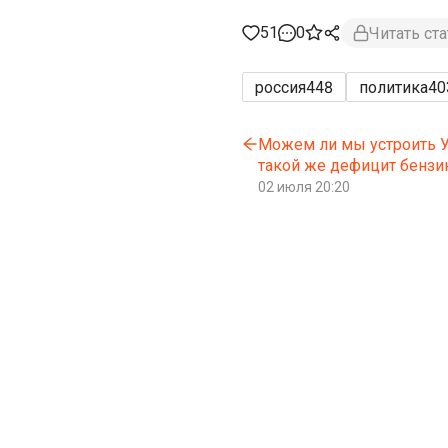
51
0
Читать ст
россия
448
политика
40
Можем ли мы устроить 
такой же дефицит бензи
02 июля 20:20