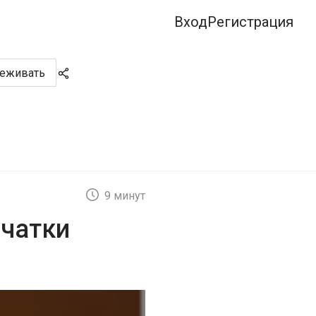
Вход
Регистрация
леживать
9 минут
рчатки