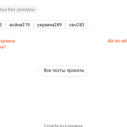
атьи без цензуры
3
война
319
украина
289
сво
283
Украине
Ай-яй-яй
на?
Все посты проекта
Служба поддержки
: