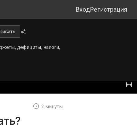
Вход
Регистрация
живать
жеты, дефициты, налоги,
2 минуты
ать?