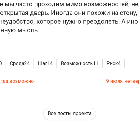
е мы часто проходим мимо возможностей, не 
открытая дверь. Иногда они похожи на стену, 
 неудобство, которое нужно преодолеть. А ино
анную мысль.
0
Среда
24
Шаг
14
Возможность
11
Риск
4
когда возможно
9 июля, четве
Все посты проекта