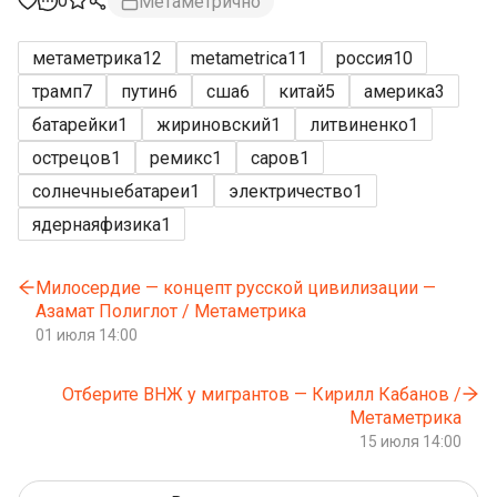
0
Метаметрично
метаметрика
12
metametrica
11
россия
10
трамп
7
путин
6
сша
6
китай
5
америка
3
батарейки
1
жириновский
1
литвиненко
1
острецов
1
ремикс
1
саров
1
солнечныебатареи
1
электричество
1
ядернаяфизика
1
Милосердие — концепт русской цивилизации —
Азамат Полиглот / Метаметрика
01 июля 14:00
Отберите ВНЖ у мигрантов — Кирилл Кабанов /
Метаметрика
15 июля 14:00