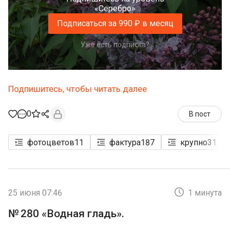
«Серебро»
Подписаться за 990 ₽ в месяц
Уже есть подписка?
Подпишитесь, чтобы читать далее
0
В пост
фотоцветов
11
фактура
187
крупно
31
25 июня 07:46
1 минута
№ 280 «Водная гладь».