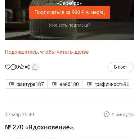
«Серебро»
Подписаться за 990 ₽ в месяц
Уже есть подписка?
Подпишитесь, чтобы читать далее
0
В пост
фактура
187
вайб
180
графичность
96
17 мар 19:40
2 минуты
№ 270 «Вдохновение».