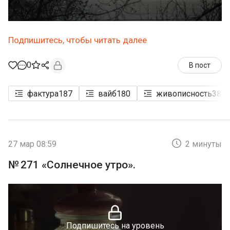
Подпишитесь, чтобы читать далее
0
В пост
фактура
187
вайб
180
живописность
38
27 мар 08:59
2 минуты
№ 271 «Солнечное утро».
Подпишитесь на уровень