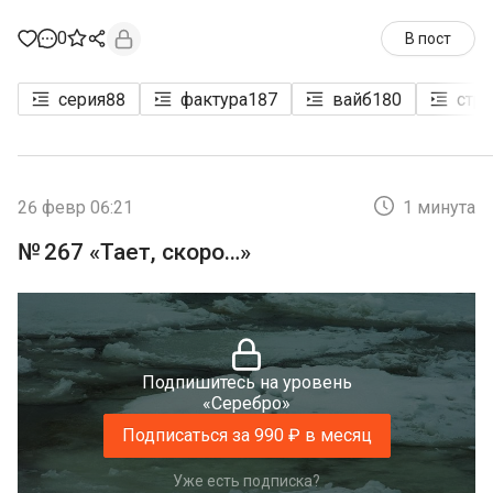
0
В пост
серия
88
фактура
187
вайб
180
стри
26 февр 06:21
1 минута
№ 267 «Тает, скоро…»
Подпишитесь на уровень
«Серебро»
Подписаться за 990 ₽ в месяц
Уже есть подписка?