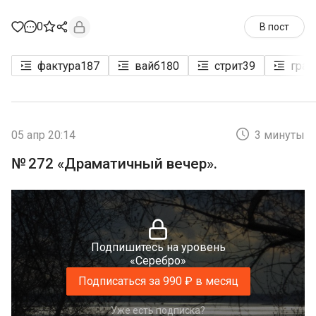
0
В пост
фактура
187
вайб
180
стрит
39
граф
05 апр 20:14
3 минуты
№ 272 «Драматичный вечер».
Подпишитесь на уровень
«Серебро»
Подписаться за 990 ₽ в месяц
Уже есть подписка?