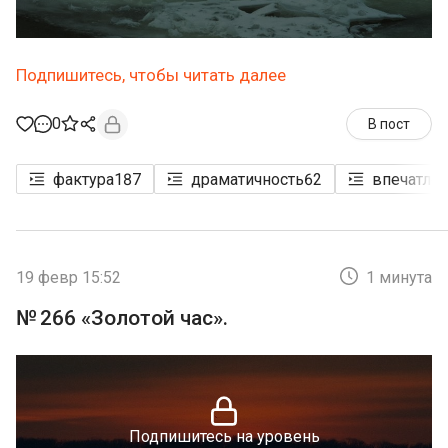
Подпишитесь, чтобы читать далее
0
В пост
фактура
187
драматичность
62
впечатле
19 февр 15:52
1 минута
№ 266 «Золотой час».
Подпишитесь на уровень