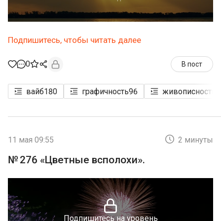
Подпишитесь, чтобы читать далее
0
В пост
вайб
180
графичность
96
живописность
3
11 мая 09:55
2 минуты
№ 276 «Цветные всполохи».
Подпишитесь на уровень