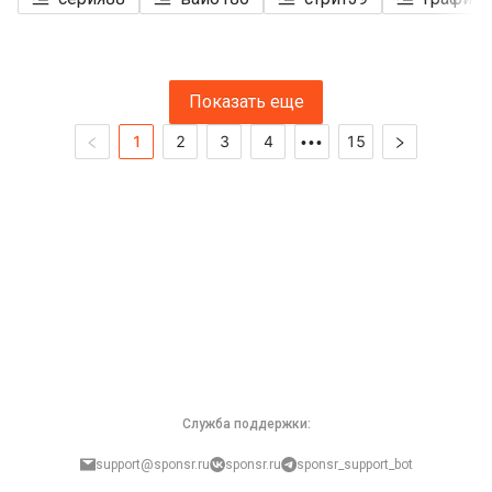
Показать еще
1
2
3
4
15
•••
Служба поддержки:
support@sponsr.ru
sponsr.ru
sponsr_support_bot