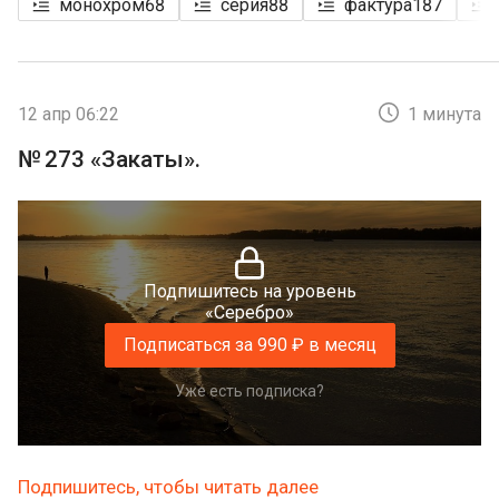
монохром
68
серия
88
фактура
187
12 апр 06:22
1 минута
№ 273 «Закаты».
Подпишитесь на уровень
«Серебро»
Подписаться за 990 ₽ в месяц
Уже есть подписка?
Подпишитесь, чтобы читать далее