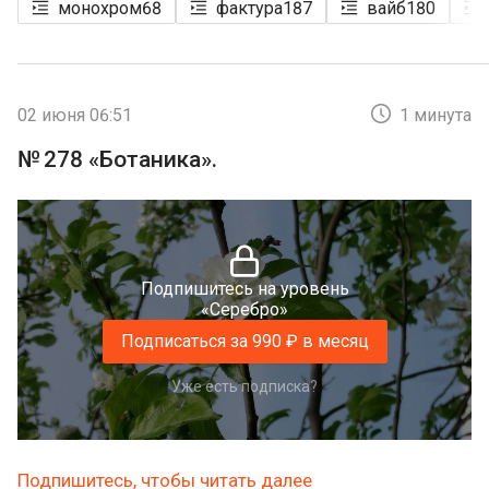
монохром
68
фактура
187
вайб
180
02 июня 06:51
1 минута
№ 278 «Ботаника».
Подпишитесь на уровень
«Серебро»
Подписаться за 990 ₽ в месяц
Уже есть подписка?
Подпишитесь, чтобы читать далее