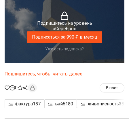
Подпишитесь на уровень
«Серебро»
Подписаться за 990 ₽ в месяц
Уже есть подписка?
Подпишитесь, чтобы читать далее
0
В пост
фактура
187
вайб
180
живописность
38