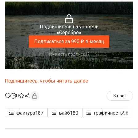
Подпишитесь на уровень
«Серебро»
Подписаться за 990 ₽ в месяц
Уже есть подписка?
Подпишитесь, чтобы читать далее
0
В пост
фактура
187
вайб
180
графичность
96