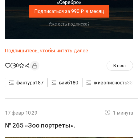
«Серебро»
Подписаться за 990 ₽ в месяц
Уже есть подписка?
Подпишитесь, чтобы читать далее
0
В пост
фактура
187
вайб
180
живописность
38
17 февр 10:29
1 минута
№ 265 «Зоо портреты».