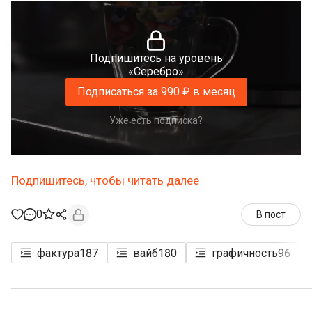
Подпишитесь на уровень
«Серебро»
Подписаться за 990 ₽ в месяц
Уже есть подписка?
Подпишитесь, чтобы читать далее
0
В пост
фактура
187
вайб
180
графичность
96