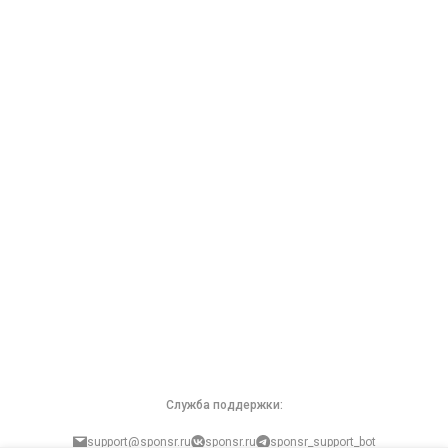
Служба поддержки:
support@sponsr.ru
sponsr.ru
sponsr_support_bot