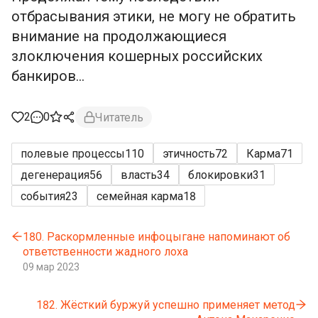
отбрасывания этики, не могу не обратить
внимание на продолжающиеся
злоключения кошерных российских
банкиров...
2
0
Читатель
полевые процессы
110
этичность
72
Карма
71
дегенерация
56
власть
34
блокировки
31
события
23
семейная карма
18
180. Раскормленные инфоцыгане напоминают об
ответственности жадного лоха
09 мар 2023
182. Жёсткий буржуй успешно применяет метод