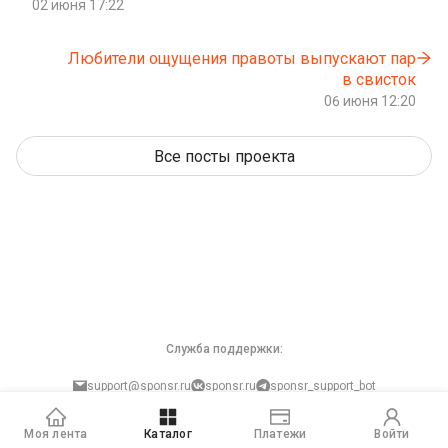
02 июня 17:22
Любители ощущения правоты выпускают пар
в свисток
06 июня 12:20
Все посты проекта
Служба поддержки:
support@sponsr.ru
sponsr.ru
sponsr_support_bot
Защита персональных данных
Моя лента
Каталог
Платежи
Войти