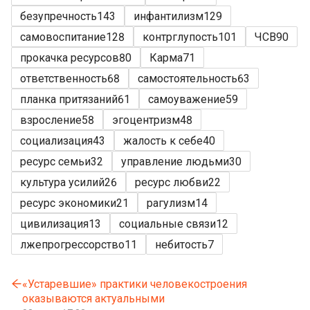
безупречность
143
инфантилизм
129
самовоспитание
128
контрглупость
101
ЧСВ
90
прокачка ресурсов
80
Карма
71
ответственность
68
самостоятельность
63
планка притязаний
61
самоуважение
59
взросление
58
эгоцентризм
48
социализация
43
жалость к себе
40
ресурс семьи
32
управление людьми
30
культура усилий
26
ресурс любви
22
ресурс экономики
21
рагулизм
14
цивилизация
13
социальные связи
12
лжепрогрессорство
11
небитость
7
«Устаревшие» практики человекостроения
оказываются актуальными