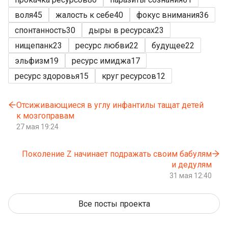
воля
45
жалость к себе
40
фокус внимания
36
спонтанность
30
дыры в ресурсах
23
нищепанк
23
ресурс любви
22
будущее
22
эльфизм
19
ресурс имиджа
17
ресурс здоровья
15
круг ресурсов
12
Отсиживающиеся в углу инфантилы тащат детей
к мозгоправам
27 мая 19:24
Поколение Z начинает подражать своим бабулям
и дедулям
31 мая 12:40
Все посты проекта