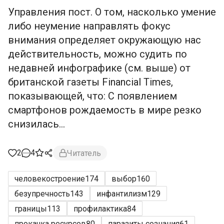
Управления пост. О том, насколько умение
либо неумение направлять фокус
внимания определяет окружающую нас
действительность, можно судить по
недавней инфографике (см. выше) от
британской газеты Financial Times,
показывающей, что: С появлением
смартфонов рождаемость в мире резко
снизилась...
2
4
Читатель
человекостроение
174
выбор
160
безупречность
143
инфантилизм
129
границы
113
профилактика
84
прокачка ресурсов
80
паразиты сознания
61