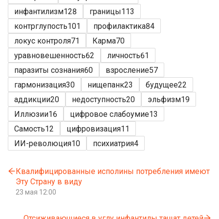
инфантилизм
128
границы
113
контрглупость
101
профилактика
84
локус контроля
71
Карма
70
уравновешенность
62
личность
61
паразиты сознания
60
взросление
57
гармонизация
30
нищепанк
23
будущее
22
аддикции
20
недоступность
20
эльфизм
19
Иллюзии
16
цифровое слабоумие
13
Самость
12
цифровизация
11
ИИ-революция
10
психиатрия
4
Квалифицированные исполины потребления имеют
Эту Страну в виду
23 мая 12:00
Отсиживающиеся в углу инфантилы тащат детей