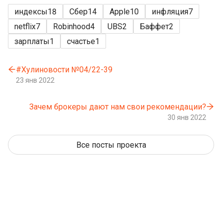
индексы
18
Сбер
14
Apple
10
инфляция
7
netflix
7
Robinhood
4
UBS
2
Баффет
2
зарплаты
1
счастье
1
#Хулиновости №04/22-39
23 янв 2022
Зачем брокеры дают нам свои рекомендации?
30 янв 2022
Все посты проекта