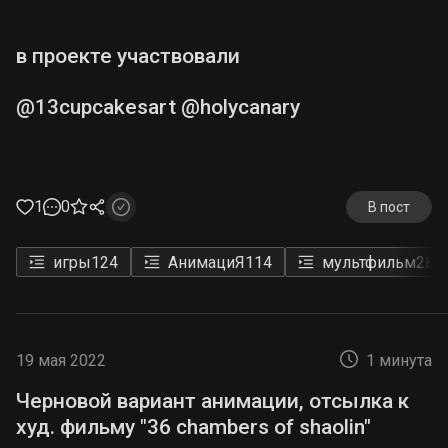
в проекте участвовали
@13cupcakesart @holycanary
1
0
В пост
игры
124
АнимациЯ
114
мультфильм
28
19 мая 2022
1 минута
Черновой вариант анимации, отсылка к
худ. фильму "36 chambers of shaolin"