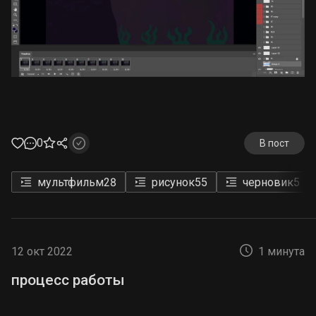
0
В пост
мультфильм
28
рисунок
55
черновик
5
12 окт 2022
1 минута
процесс работы