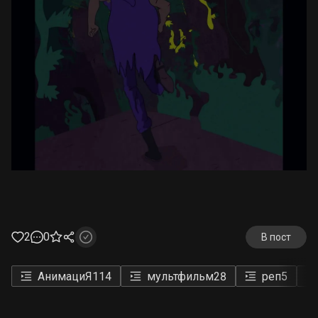
2
0
В пост
АнимациЯ
114
мультфильм
28
реп
5