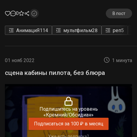
0
В пост
АнимациЯ
114
мультфильм
28
реп
5
01 нояб 2022
1 минута
сцена кабины пилота, без блюра
Подпишитесь на уровень
«Кремний/Обсидиан»
Подписаться за 100 ₽ в месяц
Уже есть подписка?