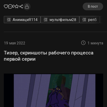
0
В пост
АнимациЯ
114
мультфильм
28
реп
5
19 мая 2022
1 минута
Тизер, скриншоты рабочего процесса
первой серии