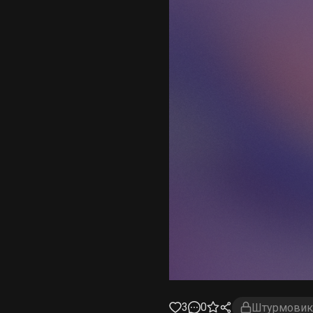
3
0
Штурмовик