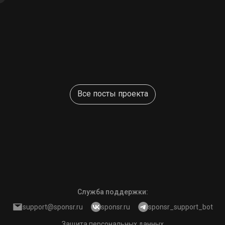
Все посты проекта
Служба поддержки
:
support@sponsr.ru
sponsr.ru
sponsr_support_bot
Защита персональных данных