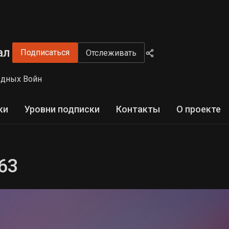
ал
Подписаться
Отслеживать
здных Войн
ки
Уровни подписки
Контакты
О проекте
 63