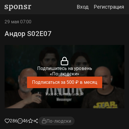
Вход
Регистрация
29 мая 07:00
Андор S02E07
Подпишитесь на уровень
«По-людски»
Подписаться за 500 ₽ в месяц
Уже есть подписка?
286
46
По-людски