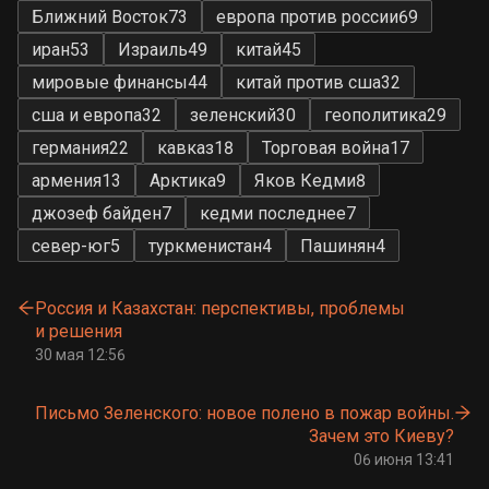
Ближний Восток
73
европа против россии
69
иран
53
Израиль
49
китай
45
мировые финансы
44
китай против сша
32
сша и европа
32
зеленский
30
геополитика
29
германия
22
кавказ
18
Торговая война
17
армения
13
Арктика
9
Яков Кедми
8
джозеф байден
7
кедми последнее
7
север-юг
5
туркменистан
4
Пашинян
4
Россия и Казахстан: перспективы, проблемы
и решения
30 мая 12:56
Письмо Зеленского: новое полено в пожар войны.
Зачем это Киеву?
06 июня 13:41