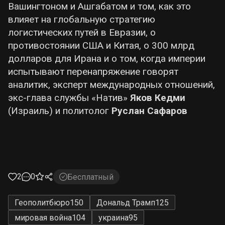
Вашингтоном и Ашгабатом и том, как это
влияет на глобальную стратегию
логистических путей в Евразии, о
противостоянии США и Китая, о 300 млрд
долларов для Ирана и о том, когда империи
испытывают перенапряжение говорят
аналитик, эксперт международных отношений,
экс-глава службы «Натив»
Яков Кедми
(Израиль) и политолог
Руслан Сафаров
2
0
Бесплатный
Геополитбюро
150
Дональд Трамп
125
мировая война
104
украина
95