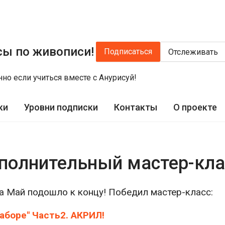
сы по живописи!
Подписаться
Отслеживать
нно если учиться вместе с Анурисуй!
ки
Уровни подписки
Контакты
О проекте
ополнительный мастер-кла
а Май подошло к концу! Победил мастер-класс:
аборе" Часть2. АКРИЛ!